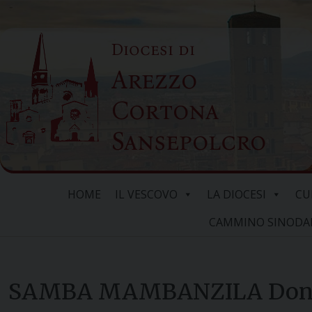
Skip
to
Diocesi di
content
Arezzo
Cortona
Sansepolcro
HOME
IL VESCOVO
LA DIOCESI
CU
CAMMINO SINODALE
SAMBA MAMBANZILA Don