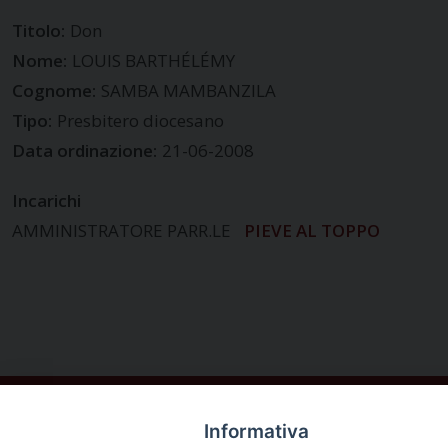
Titolo:
Don
Nome:
LOUIS BARTHÉLÉMY
Cognome:
SAMBA MAMBANZILA
Tipo:
Presbitero diocesano
Data ordinazione:
21-06-2008
Incarichi
AMMINISTRATORE PARR.LE
PIEVE AL TOPPO
Informativa