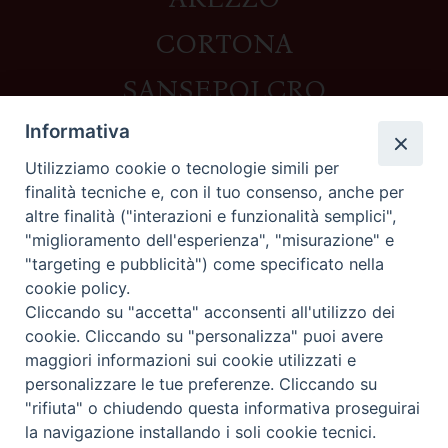
CORTONA
SANSEPOLCRO
Informativa
Utilizziamo cookie o tecnologie simili per
Contatti
finalità tecniche e, con il tuo consenso, anche per
altre finalità ("interazioni e funzionalità semplici",
Piazza del Duomo,1 - 52100 Arezzo
"miglioramento dell'esperienza", "misurazione" e
segreteria@diocesi.arezzo.it
"targeting e pubblicità") come specificato nella
Informativa privacy
cookie policy.
Cliccando su "accetta" acconsenti all'utilizzo dei
cookie. Cliccando su "personalizza" puoi avere
maggiori informazioni sui cookie utilizzati e
Seguici su
personalizzare le tue preferenze. Cliccando su
"rifiuta" o chiudendo questa informativa proseguirai
la navigazione installando i soli cookie tecnici.
Preferenze Cookie