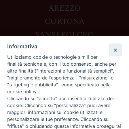
AREZZO
CORTONA
SANSEPOLCRO
Informativa
Utilizziamo cookie o tecnologie simili per
Contatti
finalità tecniche e, con il tuo consenso, anche per
altre finalità ("interazioni e funzionalità semplici",
Piazza del Duomo,1 - 52100 Arezzo
"miglioramento dell'esperienza", "misurazione" e
segreteria@diocesi.arezzo.it
"targeting e pubblicità") come specificato nella
Informativa privacy
cookie policy.
Cliccando su "accetta" acconsenti all'utilizzo dei
cookie. Cliccando su "personalizza" puoi avere
maggiori informazioni sui cookie utilizzati e
Seguici su
personalizzare le tue preferenze. Cliccando su
"rifiuta" o chiudendo questa informativa proseguirai