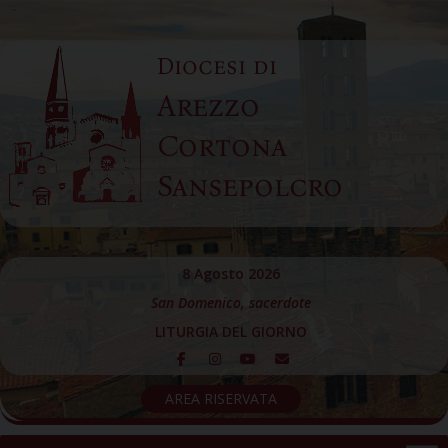
Skip
to
Diocesi di
content
Arezzo
Cortona
Sansepolcro
8 Agosto 2026
San Domenico, sacerdote
LITURGIA DEL GIORNO
AREA RISERVATA