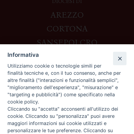
DIOCESI DI
AREZZO
CORTONA
SANSEPOLCRO
Informativa
Utilizziamo cookie o tecnologie simili per
Contatti
finalità tecniche e, con il tuo consenso, anche per
altre finalità ("interazioni e funzionalità semplici",
Piazza del Duomo,1 - 52100 Arezzo
"miglioramento dell'esperienza", "misurazione" e
segreteria@diocesi.arezzo.it
"targeting e pubblicità") come specificato nella
Informativa privacy
cookie policy.
Cliccando su "accetta" acconsenti all'utilizzo dei
cookie. Cliccando su "personalizza" puoi avere
maggiori informazioni sui cookie utilizzati e
Seguici su
personalizzare le tue preferenze. Cliccando su