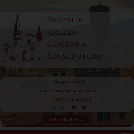
Skip
to
Diocesi di
content
Arezzo
Cortona
Sansepolcro
10 Agosto 2026
San Lorenzo, diacono e martire
LITURGIA DEL GIORNO
AREA RISERVATA