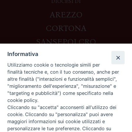
DIOCESI DI
AREZZO
CORTONA
SANSEPOLCRO
Informativa
Utilizziamo cookie o tecnologie simili per
Contatti
finalità tecniche e, con il tuo consenso, anche per
altre finalità ("interazioni e funzionalità semplici",
Piazza del Duomo,1 - 52100 Arezzo
"miglioramento dell'esperienza", "misurazione" e
segreteria@diocesi.arezzo.it
"targeting e pubblicità") come specificato nella
Informativa privacy
cookie policy.
Cliccando su "accetta" acconsenti all'utilizzo dei
cookie. Cliccando su "personalizza" puoi avere
maggiori informazioni sui cookie utilizzati e
Seguici su
personalizzare le tue preferenze. Cliccando su