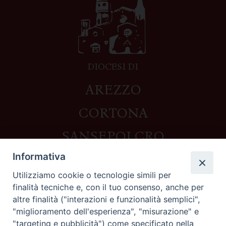
DIOCESI DI
AREZZO
CORTONA
SANSEPOLCRO
Informativa
Utilizziamo cookie o tecnologie simili per
Contatti
finalità tecniche e, con il tuo consenso, anche per
altre finalità ("interazioni e funzionalità semplici",
Piazza del Duomo,1 - 52100 Arezzo
"miglioramento dell'esperienza", "misurazione" e
segreteria@diocesi.arezzo.it
"targeting e pubblicità") come specificato nella