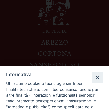
DIOCESI DI
AREZZO
CORTONA
SANSEPOLCRO
Informativa
Utilizziamo cookie o tecnologie simili per
Contatti
finalità tecniche e, con il tuo consenso, anche per
altre finalità ("interazioni e funzionalità semplici",
Piazza del Duomo,1 - 52100 Arezzo
"miglioramento dell'esperienza", "misurazione" e
segreteria@diocesi.arezzo.it
"targeting e pubblicità") come specificato nella