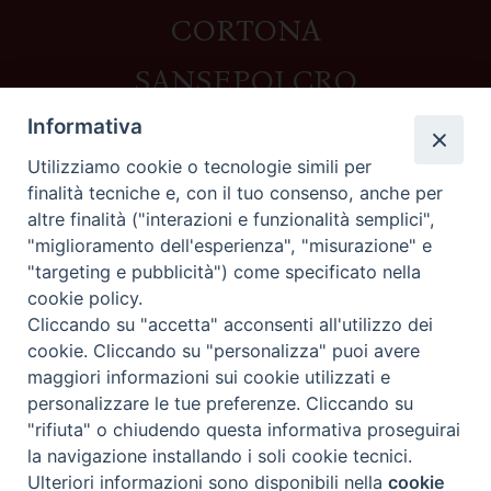
CORTONA
SANSEPOLCRO
Informativa
Utilizziamo cookie o tecnologie simili per
Contatti
finalità tecniche e, con il tuo consenso, anche per
altre finalità ("interazioni e funzionalità semplici",
Piazza del Duomo,1 - 52100 Arezzo
"miglioramento dell'esperienza", "misurazione" e
segreteria@diocesi.arezzo.it
"targeting e pubblicità") come specificato nella
Informativa privacy
cookie policy.
Cliccando su "accetta" acconsenti all'utilizzo dei
cookie. Cliccando su "personalizza" puoi avere
maggiori informazioni sui cookie utilizzati e
Seguici su
personalizzare le tue preferenze. Cliccando su
"rifiuta" o chiudendo questa informativa proseguirai
la navigazione installando i soli cookie tecnici.
Preferenze Cookie
Ulteriori informazioni sono disponibili nella
cookie