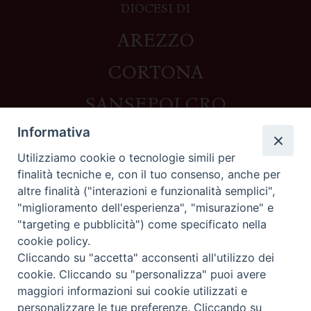
DIOCESI DI
AREZZO
CORTONA
SANSEPOLCRO
Informativa
Utilizziamo cookie o tecnologie simili per
Contatti
finalità tecniche e, con il tuo consenso, anche per
altre finalità ("interazioni e funzionalità semplici",
Piazza del Duomo,1 - 52100 Arezzo
"miglioramento dell'esperienza", "misurazione" e
segreteria@diocesi.arezzo.it
"targeting e pubblicità") come specificato nella
Informativa privacy
cookie policy.
Cliccando su "accetta" acconsenti all'utilizzo dei
cookie. Cliccando su "personalizza" puoi avere
maggiori informazioni sui cookie utilizzati e
Seguici su
personalizzare le tue preferenze. Cliccando su