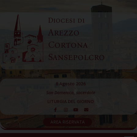
Skip
to
Diocesi di
content
Arezzo
Cortona
Sansepolcro
8 Agosto 2026
San Domenico, sacerdote
LITURGIA DEL GIORNO
AREA RISERVATA