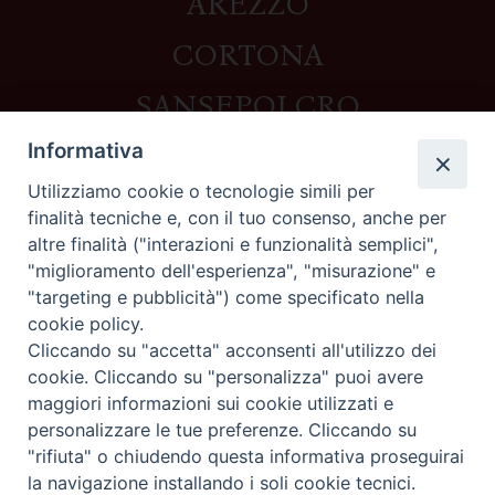
AREZZO
CORTONA
SANSEPOLCRO
Informativa
Utilizziamo cookie o tecnologie simili per
Contatti
finalità tecniche e, con il tuo consenso, anche per
altre finalità ("interazioni e funzionalità semplici",
Piazza del Duomo,1 - 52100 Arezzo
"miglioramento dell'esperienza", "misurazione" e
segreteria@diocesi.arezzo.it
"targeting e pubblicità") come specificato nella
Informativa privacy
cookie policy.
Cliccando su "accetta" acconsenti all'utilizzo dei
cookie. Cliccando su "personalizza" puoi avere
maggiori informazioni sui cookie utilizzati e
Seguici su
personalizzare le tue preferenze. Cliccando su
"rifiuta" o chiudendo questa informativa proseguirai
la navigazione installando i soli cookie tecnici.