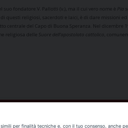
suo fondatore V. Pallotti (v.), ma il cui vero nome è
Pia s
 questi religiosi, sacerdoti e laici, è di dare missioni ed 
retto centrale del Capo di Buona Speranza. Nel dicembre 193
ne religiosa delle
Suore dell’apostolato cattolico
, comuneme
ISCRIVITI ALLA NEWSLETTER
imili per finalità tecniche e, con il tuo consenso, anche per 