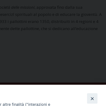
ocietà delle missioni
, approvata fino dalla sua
esercizî spirituali al popolo e di educare la gioventù. A
3 i pallottini erano 1350, distribuiti in 4 regioni e 4
nte dette pallottine, che si dedicano all’educazione
altre finalità ("interazioni e