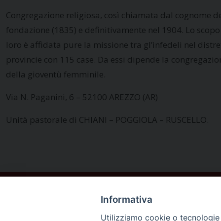
Congregazione religiosa, così chiamata dal cognome del 
fondazione (1835) e definitivamente nel 1904. Lo scopo di
loro è affidata pure la missione tra gl’infedeli nel dist
provincie con 115 case. Da essi dipende la congregazio
della gioventù femminile.
Via N. Paganini, 6 – 52100 AREZZO (AR)
Unità pastorale di CHIANI – POGGIOLA – RUSCELLO.
Informativa
Utilizziamo cookie o tecnologie s