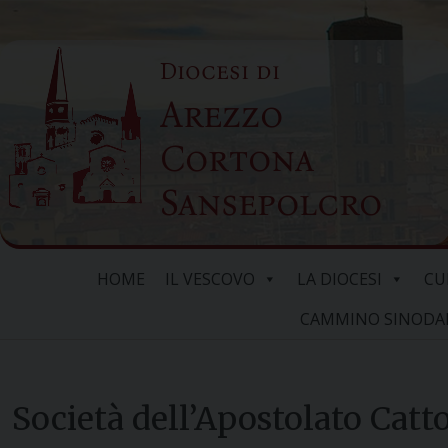
Skip
to
Diocesi di
content
Arezzo
Cortona
Sansepolcro
HOME
IL VESCOVO
LA DIOCESI
CU
CAMMINO SINODALE
Società dell’Apostolato Catto