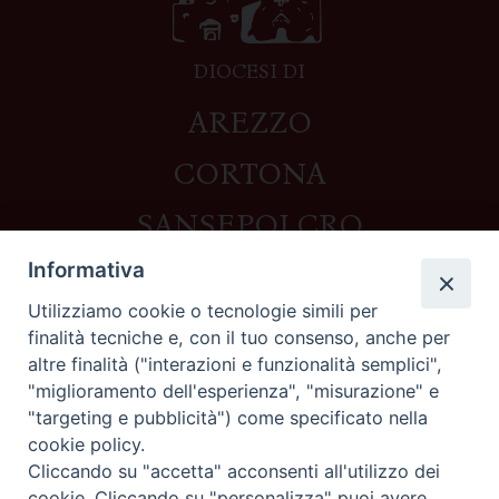
DIOCESI DI
AREZZO
CORTONA
SANSEPOLCRO
Informativa
Utilizziamo cookie o tecnologie simili per
Contatti
finalità tecniche e, con il tuo consenso, anche per
altre finalità ("interazioni e funzionalità semplici",
Piazza del Duomo,1 - 52100 Arezzo
"miglioramento dell'esperienza", "misurazione" e
segreteria@diocesi.arezzo.it
"targeting e pubblicità") come specificato nella
Informativa privacy
cookie policy.
Cliccando su "accetta" acconsenti all'utilizzo dei
cookie. Cliccando su "personalizza" puoi avere