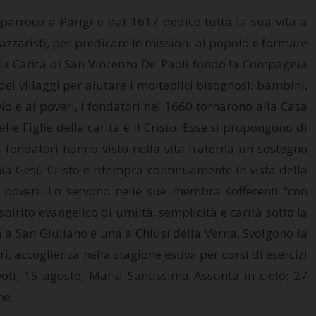
 parroco a Parigi e dal 1617 dedicò tutta la sua vita a
Lazzaristi, per predicare le missioni al popolo e formare
della Carità di San Vincenzo De’ Paoli fondò la Compagnia
dei villaggi per aiutare i molteplici bisognosi: bambini,
Dio e ai poveri, i fondatori nel 1660 tornarono alla Casa
le Figlie della carità è il Cristo. Esse si propongono di
 fondatori hanno visto nella vita fraterna un sostegno
onia Gesù Cristo e ritempra continuamente in vista della
ei poveri. Lo servono nelle sue membra sofferenti “con
pirito evangelico di umiltà, semplicità e carità sotto la
na a San Giuliano e una a Chiusi della Verna. Svolgono la
i; accoglienza nella stagione estiva per corsi di esercizi
voti; 15 agosto, Maria Santissima Assunta in cielo; 27
ne.