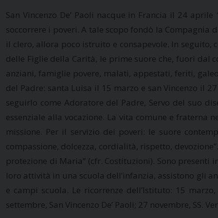
San Vincenzo De’ Paoli nacque in Francia il 24 aprile 
soccorrere i poveri. A tale scopo fondò la Compagnia del
il clero, allora poco istruito e consapevole. In seguito
delle Figlie della Carità, le prime suore che, fuori dal
anziani, famiglie povere, malati, appestati, feriti, gal
del Padre: santa Luisa il 15 marzo e san Vincenzo il 27 
seguirlo come Adoratore del Padre, Servo del suo dise
essenziale alla vocazione. La vita comune e fraterna ne
missione. Per il servizio dei poveri: le suore contem
compassione, dolcezza, cordialità, rispetto, devozione”.
protezione di Maria” (cfr. Costituzioni). Sono presenti 
loro attività in una scuola dell’infanzia, assistono gli 
e campi scuola. Le ricorrenze dell’Istituto: 15 marzo
settembre, San Vincenzo De’ Paoli; 27 novembre, SS. V