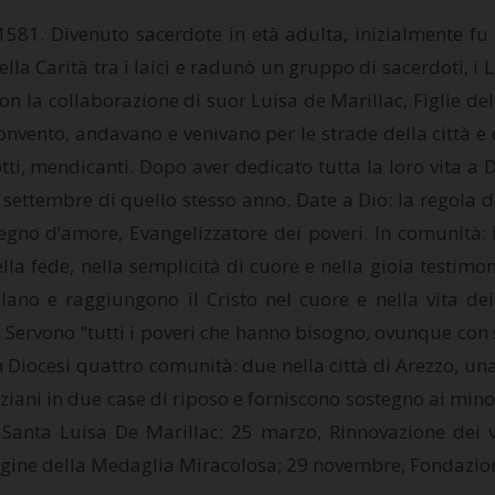
1581. Divenuto sacerdote in età adulta, inizialmente fu
la Carità tra i laici e radunò un gruppo di sacerdoti, i 
, con la collaborazione di suor Luisa de Marillac, Figlie 
 convento, andavano e venivano per le strade della città e 
eotti, mendicanti. Dopo aver dedicato tutta la loro vita a 
settembre di quello stesso anno. Date a Dio: la regola del
gno d’amore, Evangelizzatore dei poveri. In comunità: i
lla fede, nella semplicità di cuore e nella gioia testim
plano e raggiungono il Cristo nel cuore e nella vita d
 Servono “tutti i poveri che hanno bisogno, ovunque con s
in Diocesi quattro comunità: due nella città di Arezzo, u
anziani in due case di riposo e forniscono sostegno ai minor
, Santa Luisa De Marillac; 25 marzo, Rinnovazione dei 
ergine della Medaglia Miracolosa; 29 novembre, Fondazio