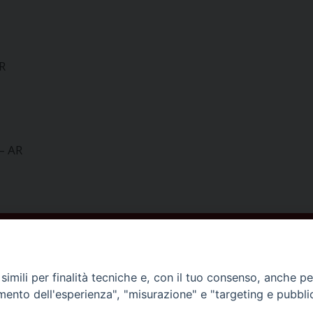
R
– AR
ISCRIVITI ALLA NEWSLETTER
imili per finalità tecniche e, con il tuo consenso, anche per 
amento dell'esperienza", "misurazione" e "targeting e pubbli