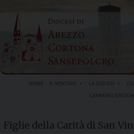
Skip
to
Diocesi di
content
Arezzo
Cortona
Sansepolcro
HOME
IL VESCOVO
LA DIOCESI
CU
CAMMINO SINODALE
Figlie della Carità di San Vi