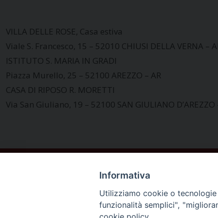
VILLA DELLE ROSE, Casa estiva
Viale S. Francesco, 15 – 52010 CHIUSI DELLA VERNA – A
ISTITUTO S. MARIA IN GRADI
Piazza Murello, 25 – 52100 AREZZO – AR
CASA DI RIPOSO R. MORETTI
Via San Giuliano, 19 – 52100 SAN GIULIANO D’AREZZO 
Informativa
Utilizziamo cookie o tecnologie s
funzionalità semplici", "miglior
cookie policy.