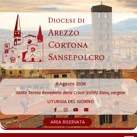
Skip
to
Diocesi di
content
Arezzo
Cortona
Sansepolcro
9 Agosto 2026
Santa Teresa Benedetta della Croce (Edith) Stein, vergine
LITURGIA DEL GIORNO
AREA RISERVATA