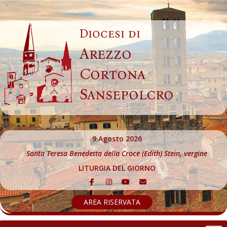
Skip
to
Diocesi di
content
Arezzo
Cortona
Sansepolcro
9 Agosto 2026
Santa Teresa Benedetta della Croce (Edith) Stein, vergine
LITURGIA DEL GIORNO
AREA RISERVATA