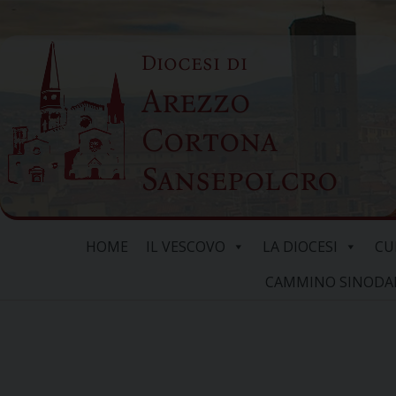
Skip
to
Diocesi di
content
Arezzo
Cortona
Sansepolcro
HOME
IL VESCOVO
LA DIOCESI
CU
CAMMINO SINODALE