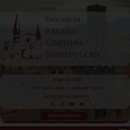
Skip
to
Diocesi di
content
Arezzo
Cortona
Sansepolcro
7 Agosto 2026
Santi Sisto II, papa, e compagni, martiri
LITURGIA DEL GIORNO
AREA RISERVATA