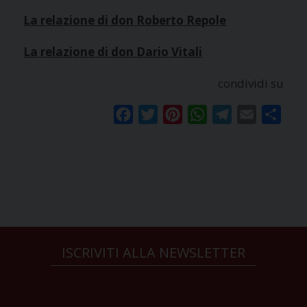
La relazione di don Roberto Repole
La relazione di don Dario Vitali
condividi su
Facebook
Twitter
Pinterest
WhatsApp
Telegram
Email
Condi
ISCRIVITI ALLA NEWSLETTER