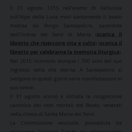
Il 31 agosto 1315 nell’eremo di Vallucola
sull’Alpe della Luna morì santamente il beato
Andrea da Borgo Sansepolcro, sacerdote
dell’Ordine dei Servi di Maria (
scarica il
libretto che ripercorre vita e culto
) (
scarica il
libretto per celebrarne la memoria liturgica
).
Nel 2015 ricorrono dunque i 700 anni del suo
ingresso nella vita eterna. A Sansepolcro si
svolgono in questi giorni varie manifestazioni in
suo onore.
Il 31 agosto scorso è iniziata la ricognizione
canonica dei resti mortali del Beato, venerati
nella chiesa di Santa Maria dei Servi.
La Commissione vescovile, presieduta da
monsignor Giovanni Zanchi, sta adoperandosi