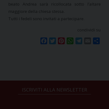
beato Andrea sarà ricollocata sotto l’altare
maggiore della chiesa stessa.
Tutti i fedeli sono invitati a partecipare.
condividi su
Facebook
Twitter
Pinterest
WhatsApp
Telegram
Email
Condi
ISCRIVITI ALLA NEWSLETTER