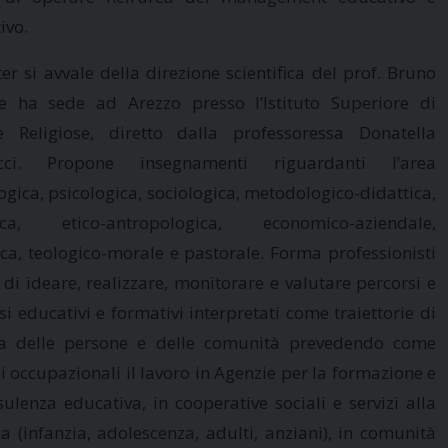
ivo.
ter si avvale della direzione scientifica del prof. Bruno
e ha sede ad Arezzo presso l’Istituto Superiore di
e Religiose, diretto dalla professoressa Donatella
acci. Propone insegnamenti riguardanti l’area
gica, psicologica, sociologica, metodologico-didattica,
ofica, etico-antropologica, economico-aziendale,
ica, teologico-morale e pastorale. Forma professionisti
 di ideare, realizzare, monitorare e valutare percorsi e
si educativi e formativi interpretati come traiettorie di
ta delle persone e delle comunità prevedendo come
i occupazionali il lavoro in Agenzie per la formazione e
sulenza educativa, in cooperative sociali e servizi alla
a (infanzia, adolescenza, adulti, anziani), in comunità