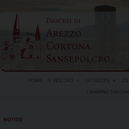
Skip
to
Diocesi di
content
Arezzo
Cortona
Sansepolcro
HOME
IL VESCOVO
LA DIOCESI
CU
CAMMINO SINODALE
NOTIZIE