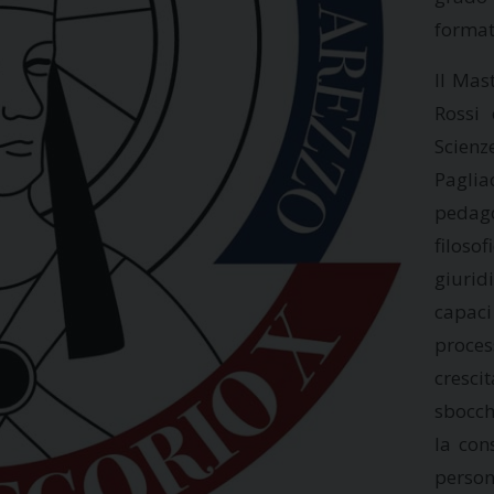
format
Il Mas
Rossi 
Scienz
Pagli
pedago
filos
giurid
capaci
proces
cresci
sbocch
la con
person