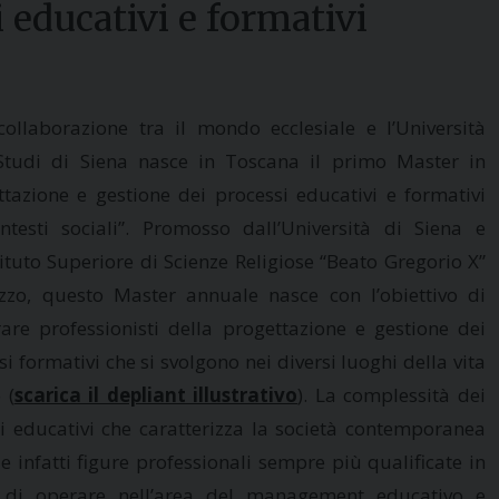
i educativi e formativi
collaborazione tra il mondo ecclesiale e l’Università
Studi di Siena nasce in Toscana il primo Master in
ttazione e gestione dei processi educativi e formativi
ntesti sociali”. Promosso dall’Università di Siena e
stituto Superiore di Scienze Religiose “Beato Gregorio X”
zzo, questo Master annuale nasce con l’obiettivo di
are professionisti della progettazione e gestione dei
i formativi che si svolgono nei diversi luoghi della vita
 (
scarica il depliant illustrativo
). La complessità dei
i educativi che caratterizza la società contemporanea
de infatti figure professionali sempre più qualificate in
 di operare nell’area del management educativo e