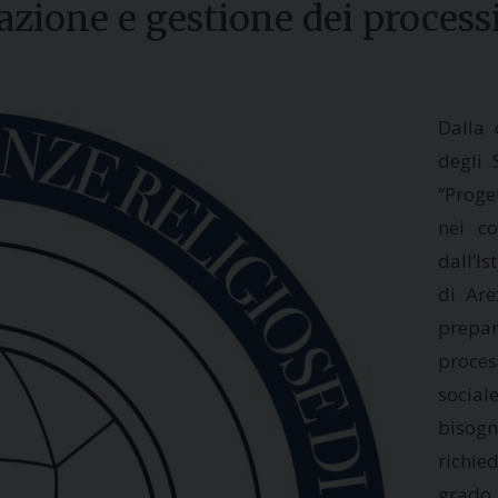
tazione e gestione dei process
Dalla 
degli 
“Proge
nei co
dall’I
di Are
prepar
process
sociale
bisogn
richie
grado