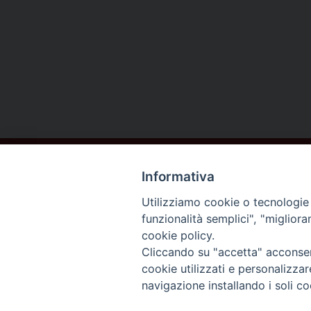
Informativa
Utilizziamo cookie o tecnologie s
funzionalità semplici", "miglior
cookie policy.
DIOCESI DI
Cliccando su "accetta" acconsent
AREZZO
cookie utilizzati e personalizza
navigazione installando i soli co
CORTONA