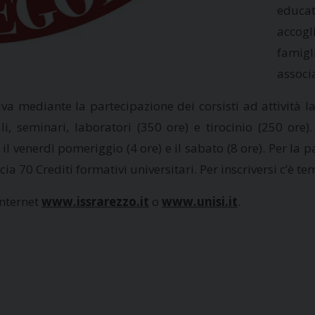
educati
accogl
famigl
associa
a mediante la partecipazione dei corsisti ad attività labo
ntali, seminari, laboratori (350 ore) e tirocinio (250 o
 venerdì pomeriggio (4 ore) e il sabato (8 ore). Per la pa
ia 70 Crediti formativi universitari. Per inscriversi c’è te
internet
www.issrarezzo.it
o
www.unisi.it
.