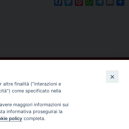
Facebook
Twitter
Pinterest
WhatsApp
Telegram
Email
Co
altre finalità ("interazioni e
cità") come specificato nella
Seguici su
 avere maggiori informazioni sui
sta informativa proseguirai la
kie policy
completa.