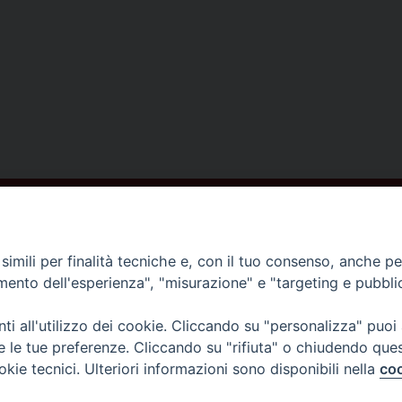
ISCRIVITI ALLA NEWSLETTER
imili per finalità tecniche e, con il tuo consenso, anche per 
amento dell'esperienza", "misurazione" e "targeting e pubbli
Contatti
i all'utilizzo dei cookie. Cliccando su "personalizza" puoi
re le tue preferenze. Cliccando su "rifiuta" o chiudendo que
Piazza del Duomo,1 - 52100 Arezzo
okie tecnici. Ulteriori informazioni sono disponibili nella
coo
segreteria@diocesi.arezzo.it