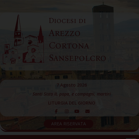
Skip
to
Diocesi di
content
Arezzo
Cortona
Sansepolcro
7 Agosto 2026
Santi Sisto II, papa, e compagni, martiri
LITURGIA DEL GIORNO
AREA RISERVATA