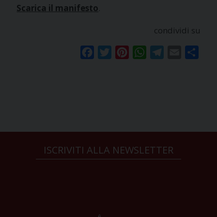
Scarica il manifesto
.
condividi su
Facebook
Twitter
Pinterest
WhatsApp
Telegram
Email
Condi
ISCRIVITI ALLA NEWSLETTER