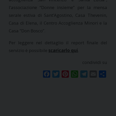
l’associazione “Donne insieme” per la mensa
serale estiva di Sant’Agostino, Casa Thevenin,
Casa di Elena, il Centro Accoglienza Minori e la
Casa “Don Bosco”.
Per leggere nel dettaglio il report finale del
servizio è possibile
scaricarlo qui
.
condividi su
Facebook
Twitter
Pinterest
WhatsApp
Telegram
Email
Condi