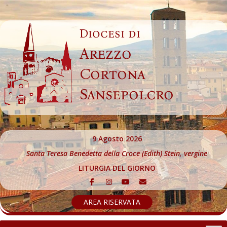
Skip
to
Diocesi di
content
Arezzo
Cortona
Sansepolcro
9 Agosto 2026
Santa Teresa Benedetta della Croce (Edith) Stein, vergine
LITURGIA DEL GIORNO
AREA RISERVATA