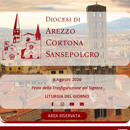
Skip
to
Diocesi di
content
Arezzo
Cortona
Sansepolcro
6 Agosto 2026
Festa della Trasfigurazione del Signore
LITURGIA DEL GIORNO
AREA RISERVATA