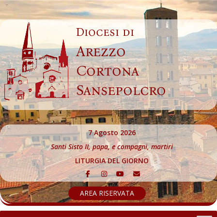
Skip
to
Diocesi di
content
Arezzo
Cortona
Sansepolcro
7 Agosto 2026
Santi Sisto II, papa, e compagni, martiri
LITURGIA DEL GIORNO
AREA RISERVATA