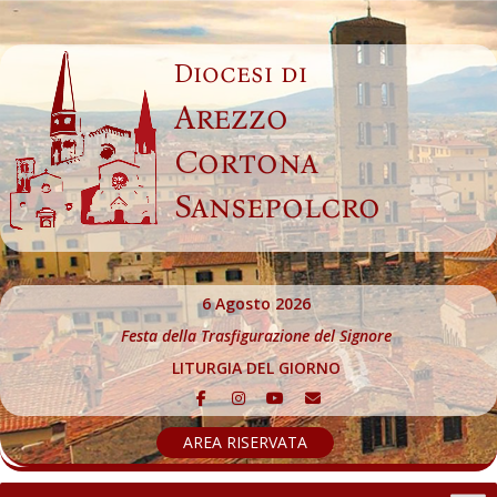
Skip
to
Diocesi di
content
Arezzo
Cortona
Sansepolcro
6 Agosto 2026
Festa della Trasfigurazione del Signore
LITURGIA DEL GIORNO
AREA RISERVATA