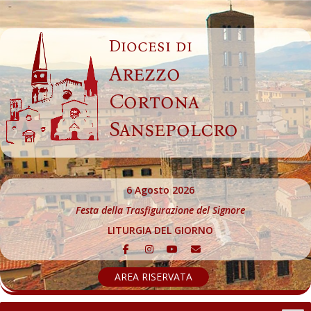
Skip
to
Diocesi di
content
Arezzo
Cortona
Sansepolcro
6 Agosto 2026
Festa della Trasfigurazione del Signore
LITURGIA DEL GIORNO
AREA RISERVATA