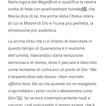
Nella logica del
Magnificat
si qualifica la nostra
scelta di fede con quell’
exaltavit humiles
[5]
, che
Maria dice di sé, ma anche della Chiesa intera
di cui la Madre di Dio è l’icona più perfetta, la
dimensione più autentica.
La prima virtù che ci è chiesto di esercitare in
questo tempo di Quaresima è il realismo
dell’umiltà, liberandoci dalla tentazione
demoniaca di
Genesi
, dove il peccato è descritto
come tentativo di collocarci al posto di Dio: “
Ma
il serpente disse alla donna: «Non morirete
affatto! Anzi, Dio sa che quando voi ne mangiaste,
si aprirebbero i vostri occhi e diventereste come
Dio
»”
[6]
. Se ne esce sistematicamente nudi e
paurosi, cioè svalutando il nostro essere, che è