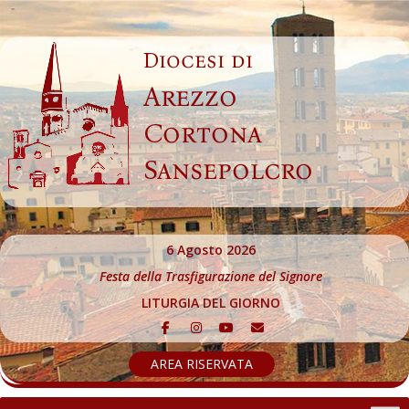
Skip
to
Diocesi di
content
Arezzo
Cortona
Sansepolcro
6 Agosto 2026
Festa della Trasfigurazione del Signore
LITURGIA DEL GIORNO
AREA RISERVATA