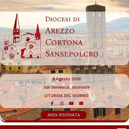
Skip
to
Diocesi di
content
Arezzo
Cortona
Sansepolcro
8 Agosto 2026
San Domenico, sacerdote
LITURGIA DEL GIORNO
AREA RISERVATA