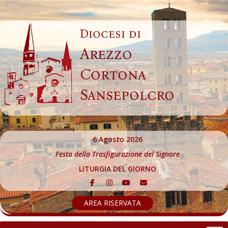
Skip
to
Diocesi di
content
Arezzo
Cortona
Sansepolcro
6 Agosto 2026
Festa della Trasfigurazione del Signore
LITURGIA DEL GIORNO
AREA RISERVATA