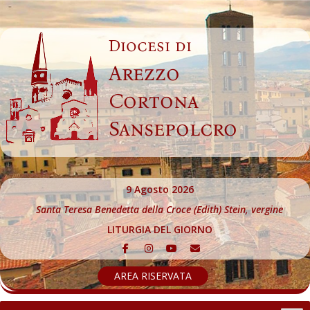
Skip
to
Diocesi di
content
Arezzo
Cortona
Sansepolcro
9 Agosto 2026
Santa Teresa Benedetta della Croce (Edith) Stein, vergine
LITURGIA DEL GIORNO
AREA RISERVATA