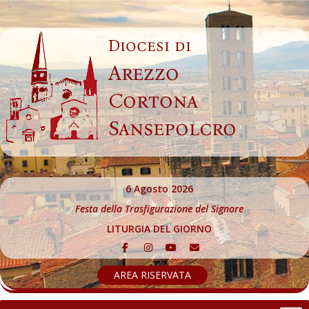
Skip
to
Diocesi di
content
Arezzo
Cortona
Sansepolcro
6 Agosto 2026
Festa della Trasfigurazione del Signore
LITURGIA DEL GIORNO
AREA RISERVATA