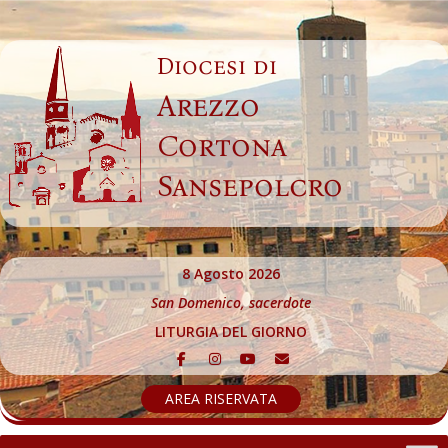
Skip
to
Diocesi di
content
Arezzo
Cortona
Sansepolcro
8 Agosto 2026
San Domenico, sacerdote
LITURGIA DEL GIORNO
AREA RISERVATA