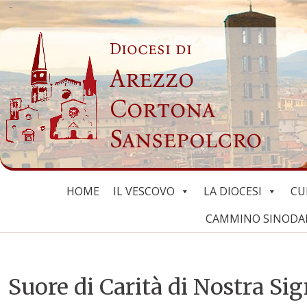
Skip
to
Diocesi di
content
Arezzo
Cortona
Sansepolcro
HOME
IL VESCOVO
LA DIOCESI
CU
CAMMINO SINODALE
Suore di Carità di Nostra S