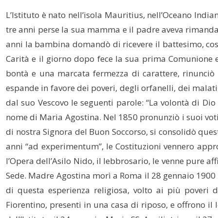
L’Istituto è nato nell’isola Mauritius, nell’Oceano Ind
tre anni perse la sua mamma e il padre aveva rimandato i
anni la bambina domandò di ricevere il battesimo, cosa
Carità e il giorno dopo fece la sua prima Comunione e 
bontà e una marcata fermezza di carattere, rinunciò 
espande in favore dei poveri, degli orfanelli, dei malati
dal suo Vescovo le seguenti parole: “La volontà di Dio su
nome di Maria Agostina. Nel 1850 pronunziò i suoi vot
di nostra Signora del Buon Soccorso, si consolidò ques
anni “ad experimentum”, le Costituzioni vennero approv
l’Opera dell’Asilo Nido, il lebbrosario, le venne pure af
Sede. Madre Agostina morì a Roma il 28 gennaio 1900 e 
di questa esperienza religiosa, volto ai più poveri d
Fiorentino, presenti in una casa di riposo, e offrono il 