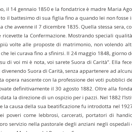
iano, il 14 gennaio 1850 e la fondatrice è madre Maria Ag
l battesimo di sua figlia fino a quando lei non fosse in e
 che avvenne il 7 dicembre 1835. Quella stessa sera, co
ricevette la Confermazione. Mostrando speciali qualità d
più volte alle proposte di matrimonio, non volendo altr
 che lei curava fino a sfinirsi. Il 24 maggio 1848, giorno
 di voi mi è nota, voi sarete Suora di Carità”. Ella fece 
i divenendo Suora di Carità, senza appartenere ad alcuna
ta opera nascente con la professione dei voti pubblici 
ate definitivamente il 30 agosto 1882. Oltre alla fonda
fidata la direzione di un ospizio per i pazzi. Nel 1882 l’I
la causa della sua beatificazione fu introdotta nel 192
ei poveri come lebbrosi, carcerati, portatori di handi
loro servizio nella pastorale degli anziani negli ospedali