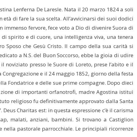
ostina Lenferna De Laresle. Nata il 20 marzo 1824 a soli
tà di fare la sua scelta. All’avvicinarsi dei suoi dodici
n immenso fervore, fece voto a Dio di divenire Suora di
i spirito e di cuore, una intelligenza viva, una tenera
o Sposo che Gesù Cristo. Il campo della sua carità si
 dedicato a N.S. del Buon Soccorso, ebbe la gioia di udire
il noviziato presso le Suore di Loreto, prese l’abito e il
 Congregazione e il 24 maggio 1852, giorno della festa
della Fondatrice e delle sue prime compagne. Dopo dieci
zione di importanti orfanotrofi, madre Agostina istituì
stituto religioso fu definitivamente approvato dalla Santa
7.
Deus Charitas est: in questa espressione c’è il carisma
cap, malati, anziani, bambini. Si trovano a Castiglion
 e nella pastorale parrocchiale. Le principiali ricorrenze