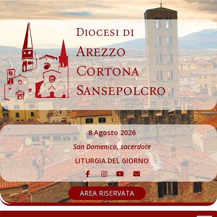
Skip
to
Diocesi di
content
Arezzo
Cortona
Sansepolcro
8 Agosto 2026
San Domenico, sacerdote
LITURGIA DEL GIORNO
AREA RISERVATA