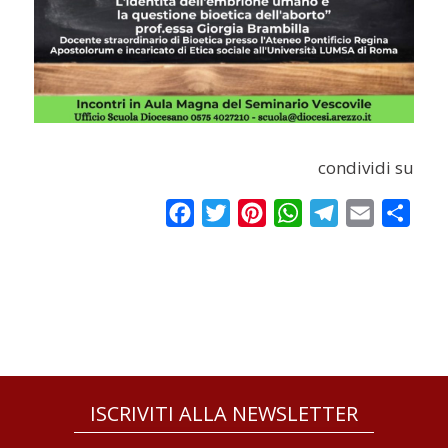
condividi su
Facebook
Twitter
Pinterest
WhatsApp
Telegram
Email
Condi
ISCRIVITI ALLA NEWSLETTER