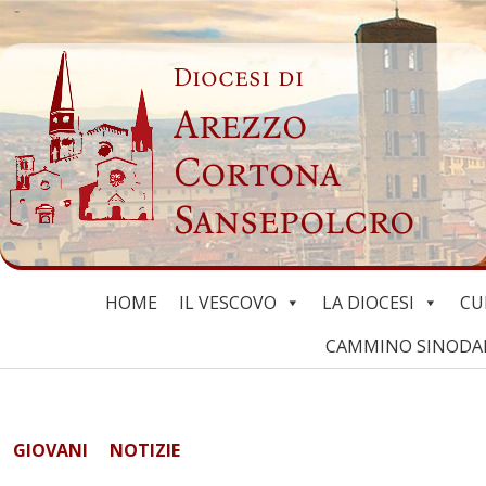
Skip
to
Diocesi di
content
Arezzo
Cortona
Sansepolcro
HOME
IL VESCOVO
LA DIOCESI
CU
CAMMINO SINODALE
GIOVANI
NOTIZIE