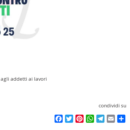
gli addetti ai lavori
condividi su
Facebook
Twitter
Pinterest
WhatsApp
Telegram
Email
Co