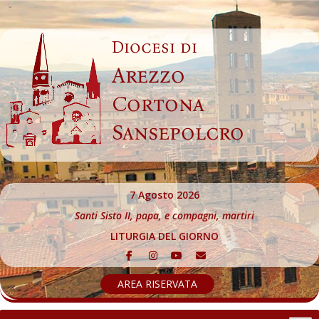
Skip
to
Diocesi di
content
Arezzo
Cortona
Sansepolcro
7 Agosto 2026
Santi Sisto II, papa, e compagni, martiri
LITURGIA DEL GIORNO
AREA RISERVATA