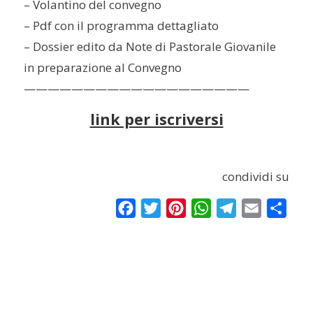
– Volantino del convegno
– Pdf con il programma dettagliato
– Dossier edito da Note di Pastorale Giovanile
in preparazione al Convegno
———————————————————
link per iscriversi
condividi su
Facebook
Twitter
Pinterest
WhatsApp
Telegram
Email
Condi