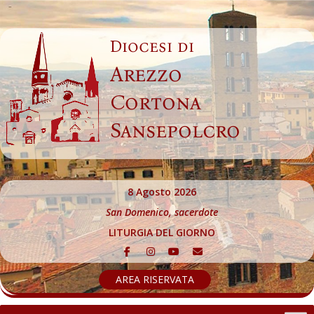
Skip
to
Diocesi di
content
Arezzo
Cortona
Sansepolcro
8 Agosto 2026
San Domenico, sacerdote
LITURGIA DEL GIORNO
AREA RISERVATA