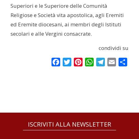
Superiori e le Superiore delle Comunità
Religiose e Società vita apostolica, agli Eremiti
ed Eremite diocesani, ai membri degli Istituti
secolari e alle Vergini consacrate.
condividi su
Facebook
Twitter
Pinterest
WhatsApp
Telegram
Email
Condi
ISCRIVITI ALLA NEWSLETTER