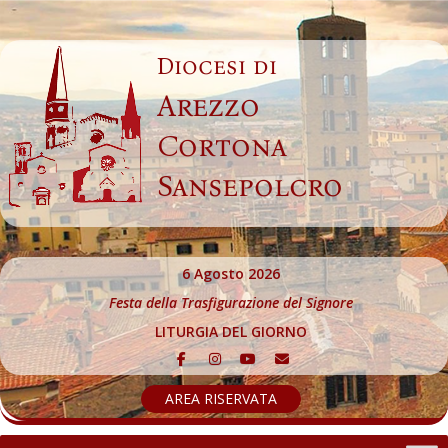
Skip
to
Diocesi di
content
Arezzo
Cortona
Sansepolcro
6 Agosto 2026
Festa della Trasfigurazione del Signore
LITURGIA DEL GIORNO
AREA RISERVATA