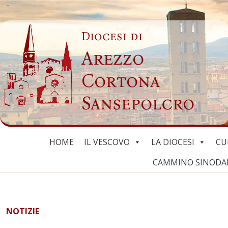
Skip
to
Diocesi di
content
Arezzo
Cortona
Sansepolcro
HOME
IL VESCOVO
LA DIOCESI
CU
CAMMINO SINODALE
NOTIZIE