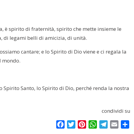
 è spirito di fraternità, spirito che mette insieme le
a, di legami belli di amicizia, di unità.
ssiamo cantare; e lo Spirito di Dio viene e ci regala la
 il mondo.
o Spirito Santo, lo Spirito di Dio, perché renda la nostra
condividi su
Facebook
Twitter
Pinterest
WhatsApp
Telegram
Email
Co