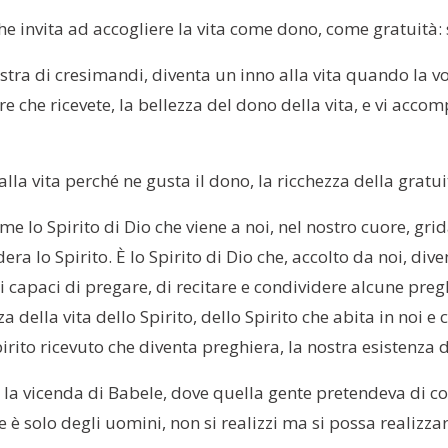
he invita ad accogliere la vita come dono, come gratuità:
stra di cresimandi, diventa un inno alla vita quando la vos
e che ricevete, la bellezza del dono della vita, e vi accomp
alla vita perché ne gusta il dono, la ricchezza della gratui
 lo Spirito di Dio che viene a noi, nel nostro cuore, grida
dera lo Spirito. È lo Spirito di Dio che, accolto da noi, d
i capaci di pregare, di recitare e condividere alcune pregh
za della vita dello Spirito, dello Spirito che abita in noi e
irito ricevuto che diventa preghiera, la nostra esistenza d
la vicenda di Babele, dove quella gente pretendeva di costr
 è solo degli uomini, non si realizzi ma si possa realizzare