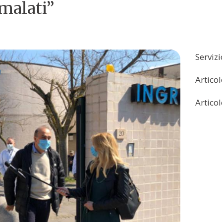
 malati”
Serviz
Artico
Artico