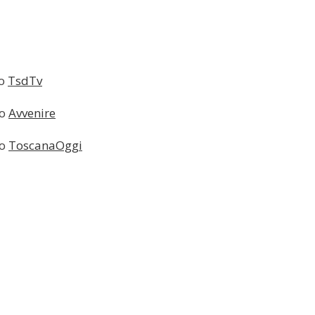
io
TsdTv
lo
Avvenire
lo
ToscanaOggi