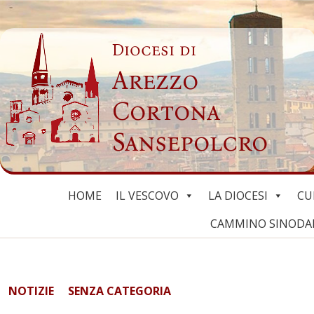
Skip
to
Diocesi di
content
Arezzo
Cortona
Sansepolcro
HOME
IL VESCOVO
LA DIOCESI
CU
CAMMINO SINODALE
NOTIZIE
SENZA CATEGORIA