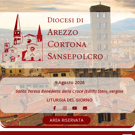
Skip
to
Diocesi di
content
Arezzo
Cortona
Sansepolcro
9 Agosto 2026
Santa Teresa Benedetta della Croce (Edith) Stein, vergine
LITURGIA DEL GIORNO
AREA RISERVATA