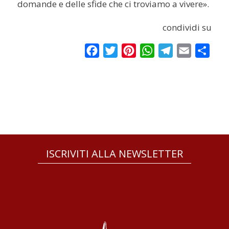
domande e delle sfide che ci troviamo a vivere».
condividi su
Facebook
Twitter
Pinterest
WhatsApp
Telegram
Email
Condi
ISCRIVITI ALLA NEWSLETTER