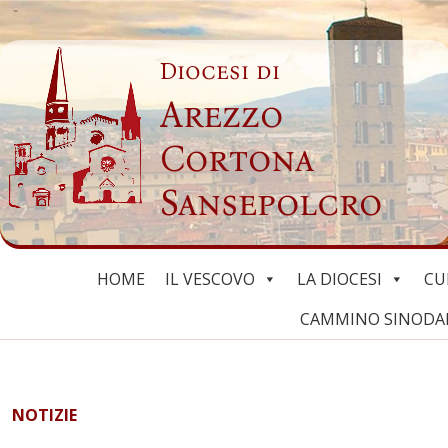
Skip
to
Diocesi di
content
Arezzo
Cortona
Sansepolcro
HOME
IL VESCOVO
LA DIOCESI
CU
CAMMINO SINODALE
NOTIZIE