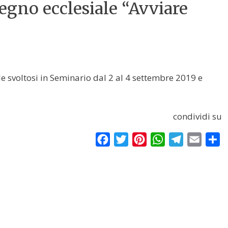
vegno ecclesiale “Avviare
ale svoltosi in Seminario dal 2 al 4 settembre 2019 e
condividi su
Facebook
Twitter
Pinterest
WhatsApp
Telegram
Email
Co