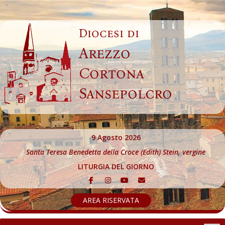
Skip
to
Diocesi di
content
Arezzo
Cortona
Sansepolcro
9 Agosto 2026
Santa Teresa Benedetta della Croce (Edith) Stein, vergine
LITURGIA DEL GIORNO
AREA RISERVATA