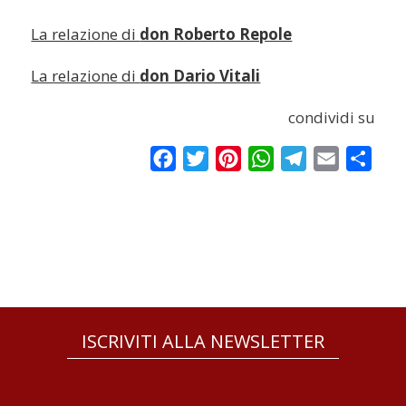
La relazione di
don Roberto Repole
La relazione di
don Dario Vitali
condividi su
Facebook
Twitter
Pinterest
WhatsApp
Telegram
Email
Condi
ISCRIVITI ALLA NEWSLETTER