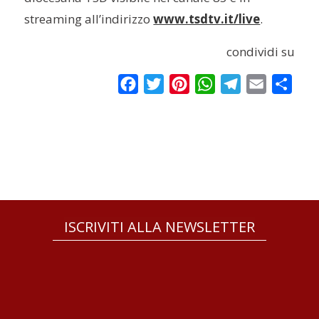
streaming all’indirizzo
www.tsdtv.it/live
.
condividi su
Facebook
Twitter
Pinterest
WhatsApp
Telegram
Email
Condi
ISCRIVITI ALLA NEWSLETTER