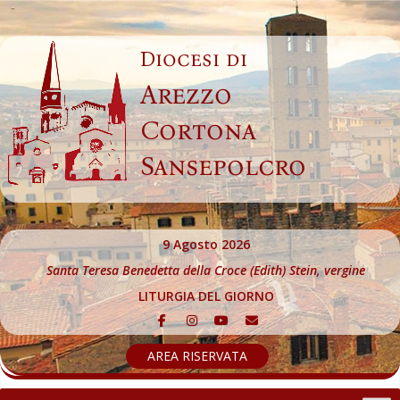
Skip
to
Diocesi di
content
Arezzo
Cortona
Sansepolcro
9 Agosto 2026
Santa Teresa Benedetta della Croce (Edith) Stein, vergine
LITURGIA DEL GIORNO
AREA RISERVATA