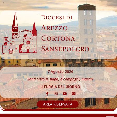
Skip
to
Diocesi di
content
Arezzo
Cortona
Sansepolcro
7 Agosto 2026
Santi Sisto II, papa, e compagni, martiri
LITURGIA DEL GIORNO
AREA RISERVATA