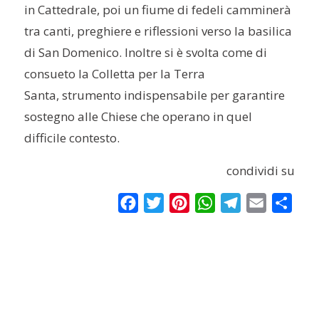
in Cattedrale, poi un fiume di fedeli camminerà
tra canti, preghiere e riflessioni verso la basilica
di San Domenico. Inoltre si è svolta come di
consueto la Colletta per la Terra
Santa,
strumento indispensabile per garantire
sostegno alle Chiese che operano in quel
difficile contesto.
condividi su
Facebook
Twitter
Pinterest
WhatsApp
Telegram
Email
Condi