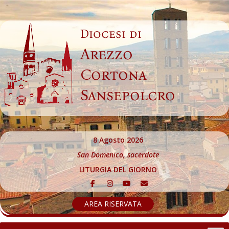
Skip
to
Diocesi di
content
Arezzo
Cortona
Sansepolcro
8 Agosto 2026
San Domenico, sacerdote
LITURGIA DEL GIORNO
AREA RISERVATA