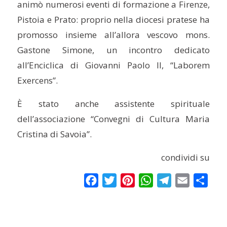
animò numerosi eventi di formazione a Firenze,
Pistoia e Prato: proprio nella diocesi pratese ha
promosso insieme all’allora vescovo mons.
Gastone Simone, un incontro dedicato
all’Enciclica di Giovanni Paolo II, “Laborem
Exercens”.
È stato anche assistente spirituale
dell’associazione “Convegni di Cultura Maria
Cristina di Savoia”.
condividi su
Facebook
Twitter
Pinterest
WhatsApp
Telegram
Email
Condi