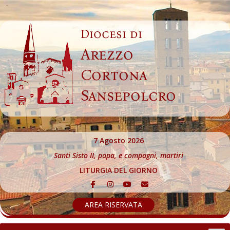
Skip
to
Diocesi di
content
Arezzo
Cortona
Sansepolcro
7 Agosto 2026
Santi Sisto II, papa, e compagni, martiri
LITURGIA DEL GIORNO
AREA RISERVATA