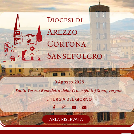
Skip
to
Diocesi di
content
Arezzo
Cortona
Sansepolcro
9 Agosto 2026
Santa Teresa Benedetta della Croce (Edith) Stein, vergine
LITURGIA DEL GIORNO
AREA RISERVATA