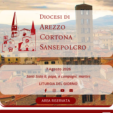
Skip
to
Diocesi di
content
Arezzo
Cortona
Sansepolcro
7 Agosto 2026
Santi Sisto II, papa, e compagni, martiri
LITURGIA DEL GIORNO
AREA RISERVATA