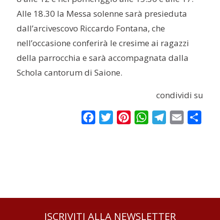
Alle 18.30 la Messa solenne sarà presieduta
dall’arcivescovo Riccardo Fontana, che
nell’occasione conferirà le cresime ai ragazzi
della parrocchia e sarà accompagnata dalla
Schola cantorum di Saione.
condividi su
Facebook
Twitter
Pinterest
WhatsApp
Telegram
Email
Condi
ISCRIVITI ALLA NEWSLETTER