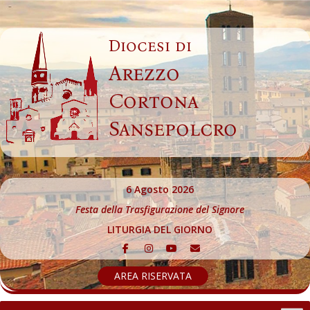
Skip
to
Diocesi di
content
Arezzo
Cortona
Sansepolcro
6 Agosto 2026
Festa della Trasfigurazione del Signore
LITURGIA DEL GIORNO
AREA RISERVATA